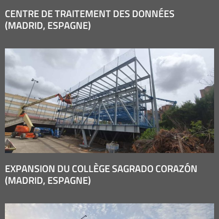
Airbus-
Airbus-
Airbus-
CENTRE DE TRAITEMENT DES DONNÉES
(MADRID, ESPAGNE)
Getafe
Getafe
Getafe
EXPANSION DU COLLÈGE SAGRADO CORAZÓN
(MADRID, ESPAGNE)