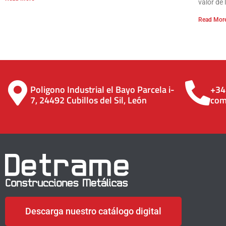
valor de 
Read Mor
Poligono Industrial el Bayo Parcela i-
+34
7, 24492 Cubillos del Sil, León
com
Descarga nuestro catálogo digital