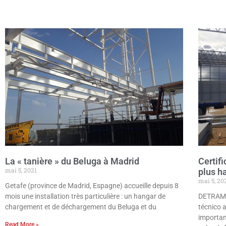
La « tanière » du Beluga à Madrid
Certif
mai 5, 2021
plus h
mai 5, 20
Getafe (province de Madrid, Espagne) accueille depuis 8
mois une installation très particulière : un hangar de
DETRAME 
chargement et de déchargement du Beluga et du
técnico 
importan
Read More »